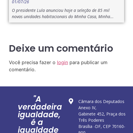
01/07/26
O presidente Lula anunciou hoje a seleção de 85 mil
novas unidades habitacionais do Minha Casa, Minha...
Deixe um comentário
Você precisa fazer o
login
para publicar um
comentário.
"A
Câmara dos Deputados
verdadeira
Anexo IV,
igualdade,
Gabinete 452, Praça dos
é a
Três Poderes
Brasília -DF, CEP 70160-
igualdade
900