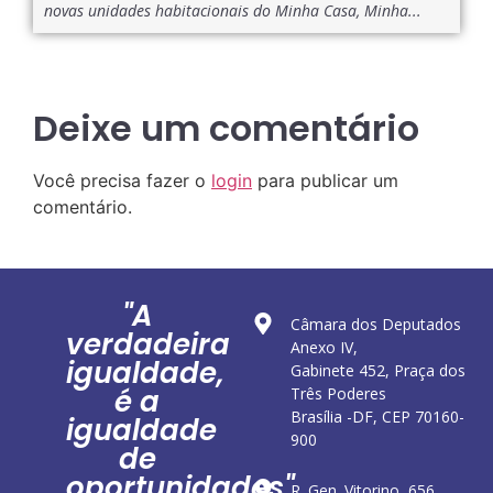
novas unidades habitacionais do Minha Casa, Minha...
Deixe um comentário
Você precisa fazer o
login
para publicar um
comentário.
"A
Câmara dos Deputados
verdadeira
Anexo IV,
igualdade,
Gabinete 452, Praça dos
é a
Três Poderes
Brasília -DF, CEP 70160-
igualdade
900
de
oportunidades"
R. Gen. Vitorino, 656,